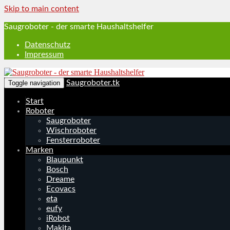
Skip to main content
Saugroboter - der smarte Haushaltshelfer
Datenschutz
Impressum
Saugroboter.tk
Toggle navigation
Start
Roboter
Saugroboter
Wischroboter
Fensterroboter
Marken
Blaupunkt
Bosch
Dreame
Ecovacs
eta
eufy
iRobot
Makita