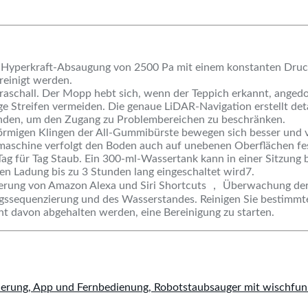
yperkraft-Absaugung von 2500 Pa mit einem konstanten Druck v
reinigt werden.
traschall. Der Mopp hebt sich, wenn der Teppich erkannt, angedo
 Streifen vermeiden. Die genaue LiDAR-Navigation erstellt detail
nden, um den Zugang zu Problembereichen zu beschränken.
rmigen Klingen der All-Gummibürste bewegen sich besser und ve
schine verfolgt den Boden auch auf unebenen Oberflächen fest,
ag für Tag Staub. Ein 300-ml-Wassertank kann in einer Sitzung b
en Ladung bis zu 3 Stunden lang eingeschaltet wird7.
Steuerung von Amazon Alexa und Siri Shortcuts ， Überwachung 
ungssequenzierung und des Wasserstandes. Reinigen Sie bestimm
ht davon abgehalten werden, eine Bereinigung zu starten.
rung, App und Fernbedienung, Robotstaubsauger mit wischfunkt