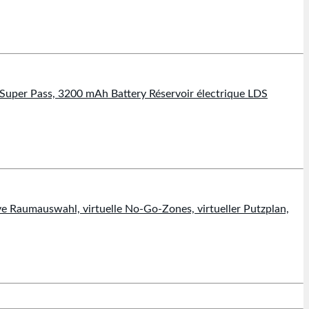
uper Pass, 3200 mAh Battery Réservoir électrique LDS
Raumauswahl, virtuelle No-Go-Zones, virtueller Putzplan,