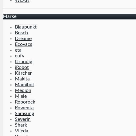
WLAN
Marke
Blaupunkt
Bosch
Dreame
Ecovacs
eta
eufy
Grundig
iRobot
Kärcher
Makita
Mamibot
Medion
Miele
Roborock
Rowenta
Samsung
Severin
Shark
Vileda