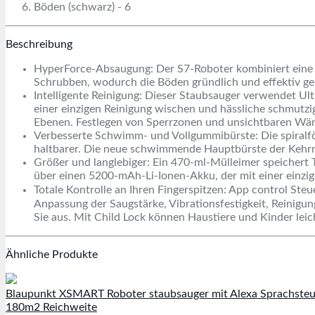
Beschreibung
HyperForce-Absaugung: Der S7-Roboter kombiniert eine H
Schrubben, wodurch die Böden gründlich und effektiv ge
Intelligente Reinigung: Dieser Staubsauger verwendet Ul
einer einzigen Reinigung wischen und hässliche schmutzige
Ebenen. Festlegen von Sperrzonen und unsichtbaren Wä
Verbesserte Schwimm- und Vollgummibürste: Die spiralfö
haltbarer. Die neue schwimmende Hauptbürste der Kehrma
Größer und langlebiger: Ein 470-ml-Mülleimer speichert T
über einen 5200-mAh-Li-Ionen-Akku, der mit einer einzig
Totale Kontrolle an Ihren Fingerspitzen: App control 
Anpassung der Saugstärke, Vibrationsfestigkeit, Reinig
Sie aus. Mit Child Lock können Haustiere und Kinder leic
Ähnliche Produkte
Blaupunkt XSMART Roboter staubsauger mit Alexa Sprachsteue
180m2 Reichweite