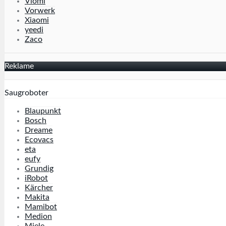
Viomi
Vorwerk
Xiaomi
yeedi
Zaco
Reklame
Saugroboter
Blaupunkt
Bosch
Dreame
Ecovacs
eta
eufy
Grundig
iRobot
Kärcher
Makita
Mamibot
Medion
Miele