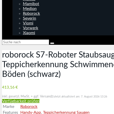
Mamibot
Medion
Roborock
Severin
Viomi
Vorwerk
Xiaomi
roborock S7-Roboter Staubsau
Teppicherkennung Schwimmende
Böden (schwarz)
413,16 €
inkl. gesetzl. MwSt. + ggf. Versand
Zuletzt aktualisiert am: 7. August 2026 13:26
Verfügbarkeit prüfen
Marke
Roborock
Features
Handy-App
,
Teppicherkennung Saugen