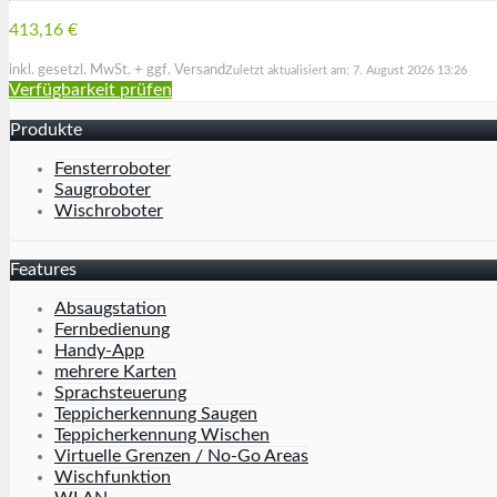
413,16 €
inkl. gesetzl. MwSt. + ggf. Versand
Zuletzt aktualisiert am: 7. August 2026 13:26
Verfügbarkeit prüfen
Produkte
Fensterroboter
Saugroboter
Wischroboter
Features
Absaugstation
Fernbedienung
Handy-App
mehrere Karten
Sprachsteuerung
Teppicherkennung Saugen
Teppicherkennung Wischen
Virtuelle Grenzen / No-Go Areas
Wischfunktion