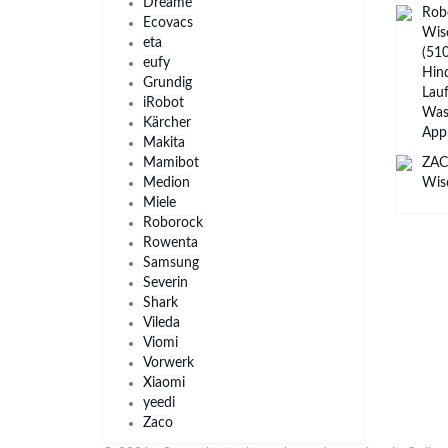
Dreame
Rob
Ecovacs
Wis
eta
(510
eufy
Hin
Grundig
Lauf
iRobot
Wass
Kärcher
App
Makita
Mamibot
ZAC
Medion
Wis
Miele
Roborock
Rowenta
Samsung
Severin
Shark
Vileda
Viomi
Vorwerk
Xiaomi
yeedi
Zaco