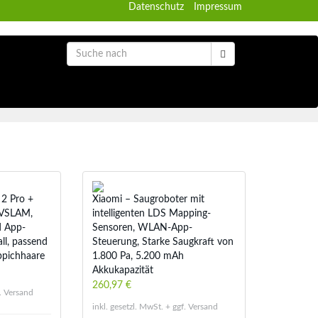
Datenschutz
Impressum
2 Pro +
Xiaomi – Saugroboter mit
 VSLAM,
intelligenten LDS Mapping-
d App-
Sensoren, WLAN-App-
ll, passend
Steuerung, Starke Saugkraft von
ppichhaare
1.800 Pa, 5.200 mAh
Akkukapazität
260,97 €
f. Versand
inkl. gesetzl. MwSt. + ggf. Versand