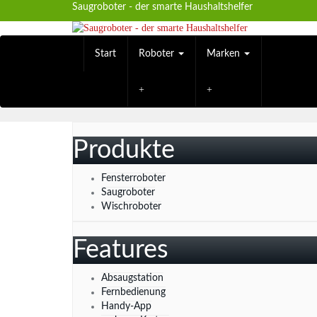
Skip
Saugroboter - der smarte Haushaltshelfer
to
main
content
Start
Roboter
Marken
Produkte
Fensterroboter
Saugroboter
Wischroboter
Features
Absaugstation
Fernbedienung
Handy-App