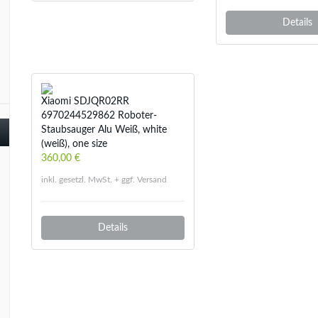
Details
Xiaomi SDJQR02RR
6970244529862 Roboter-
Staubsauger Alu Weiß, white
(weiß), one size
360,00 €
inkl. gesetzl. MwSt. + ggf. Versand
Details