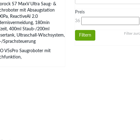
orock S7 MaxV Ultra Saug- &
chroboter mit Absaugstation
Preis
0Pa, ReactiveAI 2.0
36
dernisvermeidung, 180min
zeit, 400ml Staub-/200ml
Filter zu
ertank, Ultraschall-Wischsystem,
Filtern
-/Sprachsteuerung
O V5sPro Saugroboter mit
chfunktion,