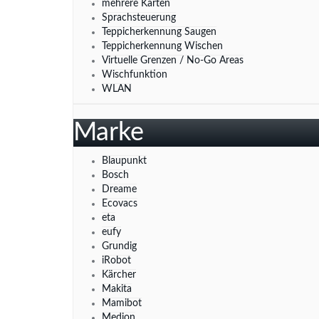
mehrere Karten
Sprachsteuerung
Teppicherkennung Saugen
Teppicherkennung Wischen
Virtuelle Grenzen / No-Go Areas
Wischfunktion
WLAN
Marke
Blaupunkt
Bosch
Dreame
Ecovacs
eta
eufy
Grundig
iRobot
Kärcher
Makita
Mamibot
Medion