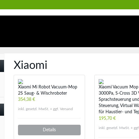
Xiaomi
Xiaomi Mi Robot Vacuum-Mop
Xiaomi Vacuum Mop 
2S Saug- & Wischroboter
3000Pa, S-Cross 3D
354,38 €
Sprachsteuerung un
Steuerung, Virtual Wa
inkl. gesetzl. MwSt. + ggf. Versand
für Haustier- und Te
195,70 €
inkl. gesetzl. MwSt. + gg
Details