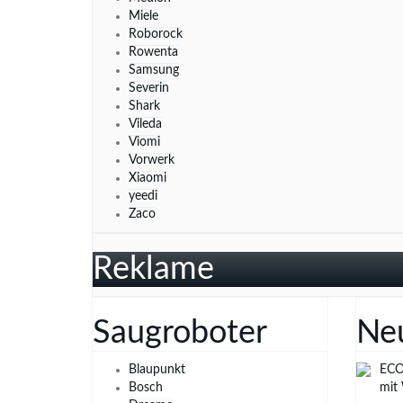
Miele
Roborock
Rowenta
Samsung
Severin
Shark
Vileda
Viomi
Vorwerk
Xiaomi
yeedi
Zaco
Reklame
Saugroboter
Ne
Blaupunkt
ECO
Bosch
mit