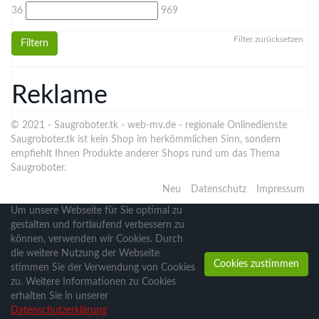
36
969
Filter zurücksetzen
Filtern
Reklame
© 2021 - Saugroboter.tk -
web-mv.de
- regionale Onlinedienste
Saugroboter.tk ist kein Shop im herkömmlichen Sinn, sondern
empfiehlt Ihnen Produkte anderer Shops rund um das Thema
Saugroboter.
Neu
Datenschutz
Impressum
Um unsere Webseite für Sie optimal zu
gestalten und fortlaufend verbessern zu
können, verwenden wir Cookies. Durch
die weitere Nutzung der Webseite
Cookies zustimmen
stimmen Sie der Verwendung von Cookies
zu. Weitere Informationen zu Cookies
erhalten Sie in unserer
Datenschutzerklärung