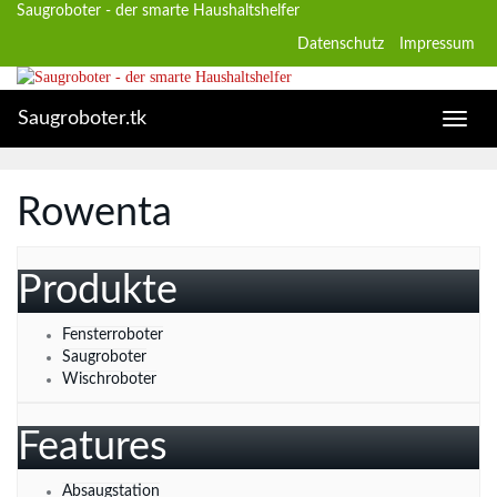
Skip
Saugroboter - der smarte Haushaltshelfer
to
Datenschutz
Impressum
main
content
Saugroboter.tk
Toggle
naviga
Rowenta
Produkte
Fensterroboter
Saugroboter
Wischroboter
Features
Absaugstation